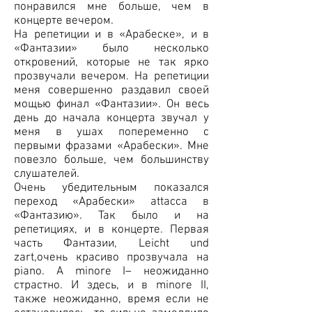
понравился мне больше, чем в
концерте вечером.
На репетиции и в «Арабеске», и в
«Фантазии» было несколько
откровений, которые не так ярко
прозвучали вечером. На репетиции
меня совершенно раздавил своей
мощью финал «Фантазии». Он весь
день до начала концерта звучал у
меня в ушах попеременно с
первыми фразами «Арабески». Мне
повезло больше, чем большинству
слушателей.
Очень убедительным показался
переход «Арабески» attacсa в
«Фантазию». Так было и на
репетициях, и в концерте. Первая
часть Фантазии, Leicht und
zart,очень красиво прозвучала на
piano. А minore I– неожиданно
страстно. И здесь, и в minore II,
также неожиданно, время если не