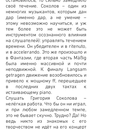
остановилось, то сильно замедлило
своё течение. Соколов – один из
немногих музыкантов, которым дан
дар (именно дар, а не умение –
этому невозможно научиться, и уж
тем более это не может быть
инструментом осознанного влияния
на слушателей): управлять течением
времени. Он убедителен и в ritenuto,
и в accelerando. Это же произошло и
в Фантазии, где вторая часть Mäßig
была именно массивной и почти
неподвижной. К финалу Langsam
getragen движение возобновилось и
привело к мощному ff, перешедшее
в последних двух тактах к
истаивающему piano.
Слушать Григория Соколова –
нелёгкая работа. Что бы он ни играл,
и при любом замедленном темпе,
это не бывает скучно. Трудно? Да! Но
ведь никто из знакомых с его
творчеством не идёт на его концерт