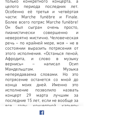
только конкретного концерта, а
целого периода последних лет.
Особенно её третья и четвёртая
части: Marche funèbre и Finale.
Более всего потряс Marche funèbre!
Он был сыгран очень просто,
пианистически совершенно и
невероятно мистично. Человеческая
речь – по крайней мере, моя – не в
состоянии выразить потрясения от
этого исполнения. «Останься пеной,
Афродита, и слово в музыку
вернись» – написал Осип
Мандельштам. Музыка
непередаваема словами. Но это
потрясение останется со мной до
конца моих дней. Именно это
исполнение позволило назвать
концерт 29 марта лучшим за
последние 15 лет, если не вообще за
все годы концертной карьеры
Григория Соколова.
Любопытен один штрих. Все три