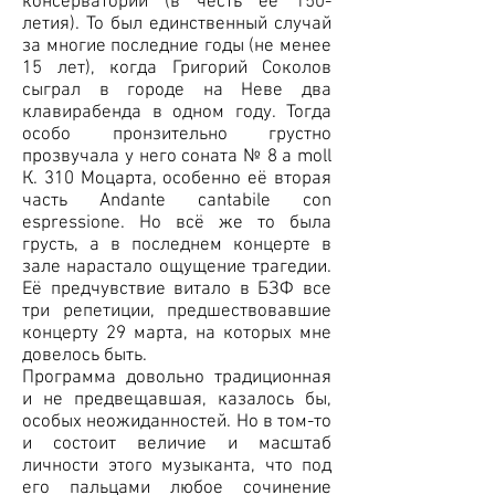
консерватории (в честь её 150-
летия). То был единственный случай
за многие последние годы (не менее
15 лет), когда Григорий Соколов
сыграл в городе на Неве два
клавирабенда в одном году. Тогда
особо пронзительно грустно
прозвучала у него соната № 8 a moll
К. 310 Моцарта, особенно её вторая
часть Andante cantabile con
espressione. Но всё же то была
грусть, а в последнем концерте в
зале нарастало ощущение трагедии.
Её предчувствие витало в БЗФ все
три репетиции, предшествовавшие
концерту 29 марта, на которых мне
довелось быть.
Программа довольно традиционная
и не предвещавшая, казалось бы,
особых неожиданностей. Но в том-то
и состоит величие и масштаб
личности этого музыканта, что под
его пальцами любое сочинение