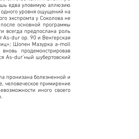
лишь едва уловимую аллюзию
 одного уровня ощущений на
ого экспромта у Соколова не
 после основной программы
чти всегда предпослана роль
 As-dur ор. 90 и Венгерская
тиц»; Шопен Мазурка a-moll
вновь продемонстрировав
ся As-dur’ный шубертовский
ла пронизана болезненной и
ое, человеческое примирение
невозможности иного своего
.