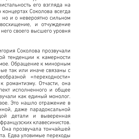
ристальность его взгляда на
о концертах Соколова всегда
 но и о невероятно сильном
восхищение, и отчуждение
 него своего высшего уровня
игория Соколова прозвучали
ой тенденции к камерности
имое. Обращение к минорным
рые так или иначе связаны с
еобразной «переходности»
к романтизму. Отчасти, она
пект исполненного и общее
звучали как единый монолог.
овое. Это нашло отражение в
нной, даже парадоксальной
дой детали и выверенная
французских клавесинистов.
а. Она прозвучала тончайшей
рта. Едва уловимые переходы