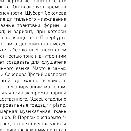
ой чертой исполнительского
зыке. Он позволяет времени
конечности. Шуберт Соколова
ние длительного «изживания
разные трактовки формы: и
л; и вариант, при котором
ов на концерте в Петербурге
втором отделении стал модус
чти абсолютным носителем
ренностью тона и внутренним
т создавать для слушателя
ного языка. Часто в самых
ии Соколова Третий экспромт
огой сдержанности явилась
р с превалирующим мажором.
альная тема экспромта парила
щественного. Здесь отдельно
 ирреальные градации piano,
омерная музыкальная ткань
нное. В Первом экспромте f-
 ведет свое повествование и
постоянство как имманентную