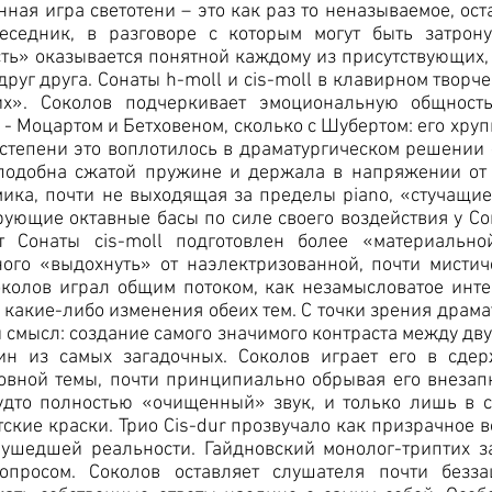
нная игра светотени – это как раз то неназываемое, ос
еседник, в разговоре с которым могут быть затрон
ь» оказывается понятной каждому из присутствующих, 
руг друга. Сонаты h-moll и cis-moll в клавирном творч
х». Соколов подчеркивает эмоциональную общность
 Моцартом и Бетховеном, сколько с Шубертом: его хру
 степени это воплотилось в драматургическом решении 
 подобна сжатой пружине и держала в напряжении от 
ика, почти не выходящая за пределы piano, «стучащие
ующие октавные басы по силе своего воздействия у С
т Сонаты cis-moll подготовлен более «материально
ого «выдохнуть» от наэлектризованной, почти мистич
колов играл общим потоком, как незамысловатое инте
какие-либо изменения обеих тем. С точки зрения драма
смысл: создание самого значимого контраста между дв
ин из самых загадочных. Соколов играет его в сдер
овной темы, почти принципиально обрывая его внезап
удто полностью «очищенный» звук, и только лишь в 
тские краски. Трио Cis-dur прозвучало как призрачное
о ушедшей реальности. Гайдновский монолог-триптих 
просом. Соколов оставляет слушателя почти безза