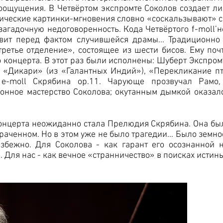
роощущения. В Четвёртом экспромте Соколов создает 
ические картинки-мгновения словно «соскальзывают» с
агадочную недоговоренность. Кода Четвёртого f-moll’н
авит перед фактом случившейся драмы... Традиционно
третье отделение», состоящее из шести бисов. Ему по
 концерта. В этот раз были исполнены: Шуберт Экспромт
– «Дикари» (из «Галантных Индий»), «Перекликание п
moll Скрябина ор.11. Чарующе прозвучал Рамо, 
онное мастерство Соколова; окутанным дымкой оказал
онцерта неожиданно стала Прелюдия Скрябина. Она бы
раченном. Но в этом уже не было трагедии... Было земн
избежно. Для Соколова - как гарант его осознанной 
 Для нас - как вечное «странничество» в поисках истины