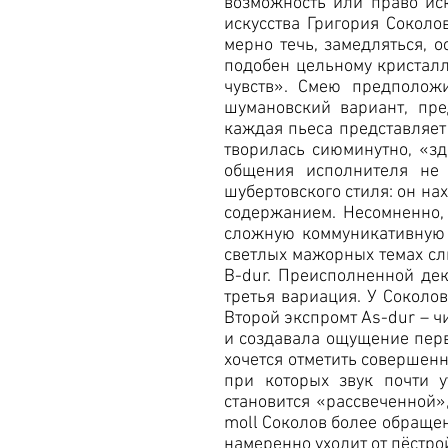
возможность или право иск
искусства Григория Соколо
мерно течь, замедляться, 
подобен цельному кристалл
чувств». Смею предполож
шумановский вариант, пр
каждая пьеса представляет
творилась сиюминутно, «зд
общения исполнителя не 
шубертовского стиля: он н
содержанием. Несомненно,
сложную коммуникативную 
светлых мажорных темах сл
B-dur. Преисполненной де
третья вариация. У Сокол
Второй экспромт As-dur – ч
и создавала ощущение перв
хочется отметить совершенн
при которых звук почти 
становится «рассвеченной»
moll Соколов более обращен
намеренно уходит от пёстро