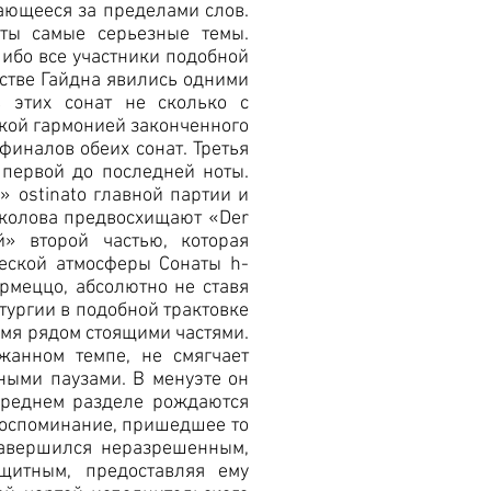
тающееся за пределами слов.
уты самые серьезные темы.
ибо все участники подобной
естве Гайдна явились одними
 этих сонат не сколько с
пкой гармонией законченного
финалов обеих сонат. Третья
первой до последней ноты.
» ostinato главной партии и
околова предвосхищают «Der
й» второй частью, которая
еской атмосферы Сонаты h-
рмеццо, абсолютно не ставя
тургии в подобной трактовке
умя рядом стоящими частями.
жанном темпе, не смягчает
ными паузами. В менуэте он
среднем разделе рождаются
 воспоминание, пришедшее то
завершился неразрешенным,
щитным, предоставляя ему