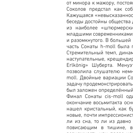
от минора к мажору, постоя
Соколов предстал как соб
Кажущаяся «невысказанност
беседы достойны общества д
из наиболее «штюрмерски
младшими современниками -
и разомкнутого. В большей
часть Сонаты h-moll была
Стремительный темп, динам
наступательные, крещендир
Erlkönig» Шуберта. Менуэ
позволила слушателю немн
moll. Двойные вариации Со
задачу продемонстрировать 
был заложен определённый 
Финал Сонаты cis-moll од
окончание восьмитакта осн
нашел кристальный, как б
новые, почти импрессионис
ли из сна, то ли из давн
повисающим в тишине, во