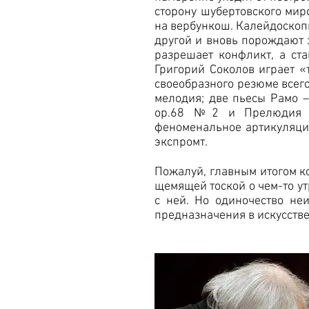
сторону шубертовского ми
на вербункош. Калейдоскоп
другой и вновь порождают з
разрешает конфликт, а ст
Григорий Соколов играет «
своеобразного резюме всего
мелодия; две пьесы Рамо 
ор.68 №2 и Прелюдия e-
феноменальное артикуляци
экспромт.
Пожалуй, главным итогом к
щемящей тоской о чем-то ут
с ней. Но одиночество не
предназначения в искусстве.