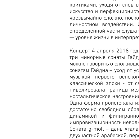
критиками, уходя от слов 
искусство и перфекционистс
чрезвычайно сложно, поско
личностном воздействии.
определённой части слушат
— уровня жизни в интерпре
Концерт 4 апреля 2018 год
три минорные сонаты Гайд
можно говорить о сложивше
сонатам Гайдна – уход от у
музыкой первого венско
классической эпохи - от с
нивелировала границы меж
ностальгическое настроение
Одна форма проистекала из
достаточно свободном обр
динамикой и филигранно
импровизационность неволь
Соната g-moll – дань «гал
двухчастной арабеской, пе