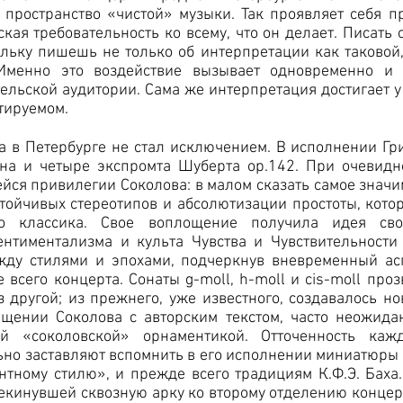
в пространство «чистой» музыки. Так проявляет себя п
кая требовательность ко всему, что он делает. Писать 
льку пишешь не только об интерпретации как таковой,
 Именно это воздействие вызывает одновременно и 
ельской аудитории. Сама же интерпретация достигает у
тируемом.
а в Петербурге не стал исключением. В исполнении Гр
на и четыре экспромта Шуберта ор.142. При очевидн
йся привилегии Соколова: в малом сказать самое знач
стойчивых стереотипов и абсолютизации простоты, кото
го классика. Свое воплощение получила идея сво
ентиментализма и культа Чувства и Чувствительности 
ду стилями и эпохами, подчеркнув вневременный ас
 всего концерта. Сонаты g-moll, h-moll и cis-moll про
 другой; из прежнего, уже известного, создавалось н
ащении Соколова с авторским текстом, часто неожида
й «соколовской» орнаментикой. Отточенность каж
но заставляют вспомнить в его исполнении миниатюры 
антному стилю», и прежде всего традициям К.Ф.Э. Бах
рекинувшей сквозную арку ко второму отделению конце