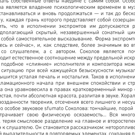
ать собственные ответы наедине с самим собой. Особ
ва является владение психологическим временем в му
останавливаться и вновь продолжаться — и так до бес
у, каждая грань которого представляет собой созерца
ить, что в исполнении экспромтов им допускаются 
едполагающий скрытый, незавершенный сонатный цик
 собой самостоятельное высказывание. Форма экспромт
есь и сейчас», и, как следствие, более значимым во 
со слушателем, а с автором. Соколов является по
аходит естественное соотношение между предельной иск
 подобное «слияние» исполнителя и композитора може
ситуацию при всей кажущейся безыскусности музыкаль
ышится усталая печаль и ностальгия. Таков в исполнен
кламационного начала при внешнем спокойствии и стр
ова она уравновесила в правах кратковременный мино
истая, почти абсолютная красота, разлитая в звуке. Хор
озданности творения, отсечения всего лишнего и несу
о особое звуковое sfumato Соколова: тончайшие, порой
утрачивает свою физическую осязаемость… Вся мног
, теряя смысловое разделение на главное и второстепе
 к слушателю. Он становится рассказчиком: неторопливо
й выразительности в повторяемых элементах, сохраняя 