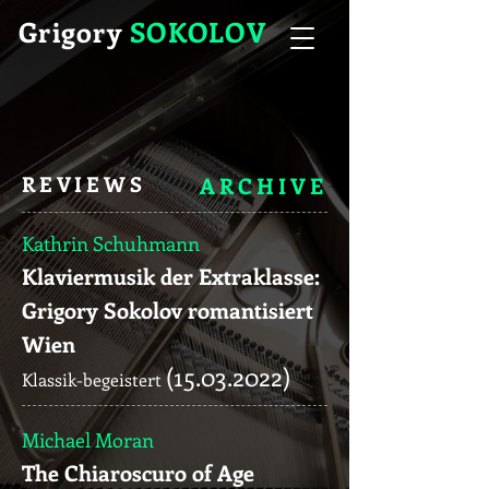
Grigory
SOKOLOV
REVIEWS
ARCHIVE
Kathrin Schuhmann
Klaviermusik der Extraklasse:
Grigory Sokolov romantisiert
Wien
(15.03.2022)
Klassik-begeistert
Michael Moran
The Chiaroscuro of Age